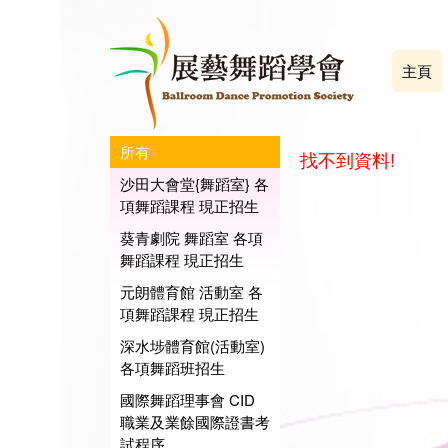
主頁
所有
找不到資料!
沙田大會堂{舞蹈室} 各
項舞蹈課程 現正招生
葵青劇院 舞蹈室 各項
舞蹈課程 現正招生
元朗體育館 活動室 各
項舞蹈課程 現正招生
深水埗體育館(活動室)
各項舞蹈班招生
國際舞蹈理事會 CID
職業及業餘國際證書考
試程序