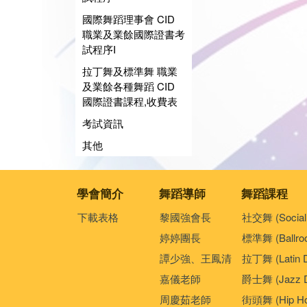
國際舞蹈理事會 CID
職業及業餘國際證書考
試程序I
拉丁舞及標準舞 職業
及業餘各種舞蹈 CID
國際證書課程,收費表
考試資訊
其他
學會簡介
舞蹈導師
舞蹈課程
下載表格
黎國強會長
社交舞 (Social
婷婷團長
標準舞 (Ballro
譚少強、王鳳清
拉丁舞 (Latin 
嘉儀老師
爵士舞 (Jazz D
周慶茹老師
街頭舞 (Hip Ho