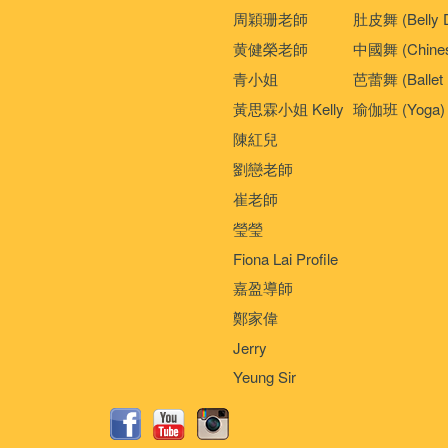
周穎珊老師
肚皮舞 (Belly 
黄健榮老師
中國舞 (Chines
青小姐
芭蕾舞 (Ballet 
黃思霖小姐 Kelly
瑜伽班 (Yoga)
陳紅兒
劉戀老師
崔老師
瑩瑩
Fiona Lai Profile
嘉盈導師
鄭家偉
Jerry
Yeung Sir