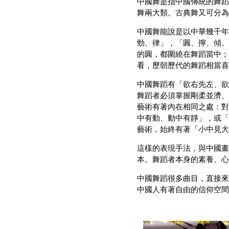
中國舞是指中國傳統的舞蹈
舞兩大類。古典舞又可分為
中國舞能說是以中華幾千年
勁、律」，「圓、擰、傾、
的圓，都圍繞在舞蹈當中；
看，歷朝歷代的舞蹈相當喜
中國舞蹈有「欲右先左、欲
舞蹈者必須掌握剛柔並濟、
藝術有著內在相同之處：對
中有動、動中有靜」，或「
藝術，始終有著「小中見大
這樣的表現手法，與中國畫
本。舞蹈者本身的素養、心
中國舞蹈很多曲目，直接來
中國人有著自由的信仰空間