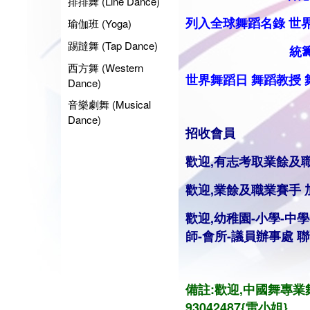
排排舞 (Line Dance)
列入全球舞蹈名錄
世
瑜伽班 (Yoga)
踢躂舞 (Tap Dance)
統籌業餘
西方舞 (Western
世界舞蹈日
舞蹈
教授
Dance)
音樂劇舞 (Musical
Dance)
招收會員
歡迎,有志考取業餘及
歡迎,業餘及職業賽手
歡迎,幼稚園-小學-中學
師
-會所-議員辦事處 
備註:歡迎,中國舞專業舞
93042487{雷小姐}