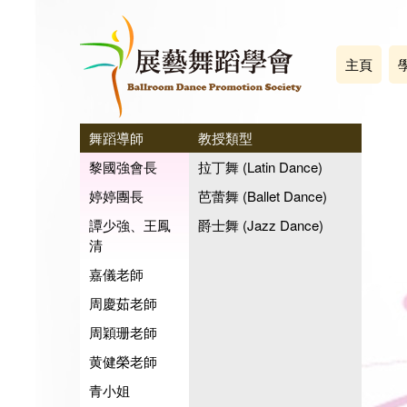
主頁
舞蹈導師
教授類型
黎國強會長
拉丁舞 (Latin Dance)
婷婷團長
芭蕾舞 (Ballet Dance)
譚少強、王鳳
爵士舞 (Jazz Dance)
清
嘉儀老師
周慶茹老師
周穎珊老師
黄健榮老師
青小姐