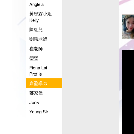
Anglela
黃思霖小姐
Kelly
陳紅兒
劉戀老師
崔老師
瑩瑩
Fiona Lai
Profile
嘉盈導師
鄭家偉
Jerry
Yeung Sir