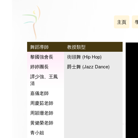
主頁
舞蹈導師
教授類型
黎國強會長
街頭舞 (Hip Hop)
婷婷團長
爵士舞 (Jazz Dance)
譚少強、王鳳
清
嘉儀老師
周慶茹老師
周穎珊老師
黄健榮老師
青小姐