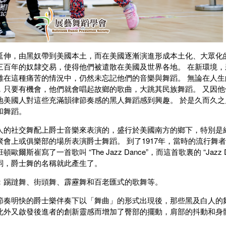
延伸，由黑奴帶到美國本土，而在美國逐漸演進形成本土化、大眾化的
三百年的奴隸交易，使得他們被遣散在美國及世界各地。 在新環境，
雖在這種痛苦的情況中，仍然未忘記他們的音樂與舞蹈。 無論在人生
，只要有機會，他們就會唱起故鄉的歌曲，大跳其民族舞蹈。 又因他
地美國人對這些充滿韻律節奏感的黑人舞蹈感到興趣。 於是久而久之
和舞蹈。
人的社交舞配上爵士音樂來表演的，盛行於美國南方的鄉下，特別是
會上或俱樂部的場所表演爵士舞蹈。 到了1917年，當時的流行舞
斯崔寫了一首歌叫 “The Jazz Dance”，而這首歌裏的 “Jazz D
詞，爵士舞的名稱就此產生了。
：踢躂舞、街頭舞、霹靂舞和百老匯式的歌舞等。
節奏明快的爵士樂伴奏下以「舞曲」的形式出現後，那些黑及白人的
此外又啟發後進者的創新靈感而增加了臀部的擺動，肩部的抖動和身