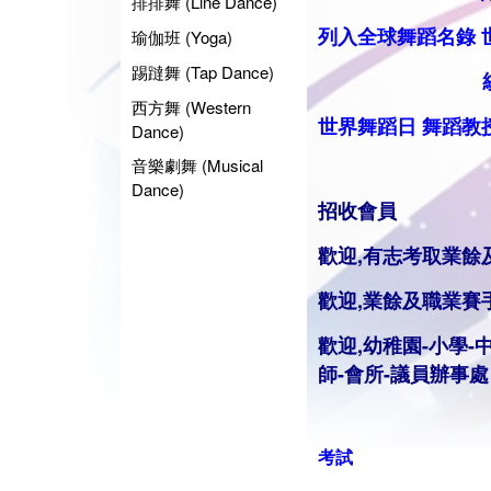
排排舞 (Line Dance)
列入全球舞蹈名錄
瑜伽班 (Yoga)
踢躂舞 (Tap Dance)
統籌業餘
西方舞 (Western
世界舞蹈日
舞蹈
教
Dance)
音樂劇舞 (Musical
Dance)
招收會員
歡迎,有志考取業餘
歡迎,業餘及職業賽
歡迎,幼稚園-小學-
師
-會所-議員辦事處
考試