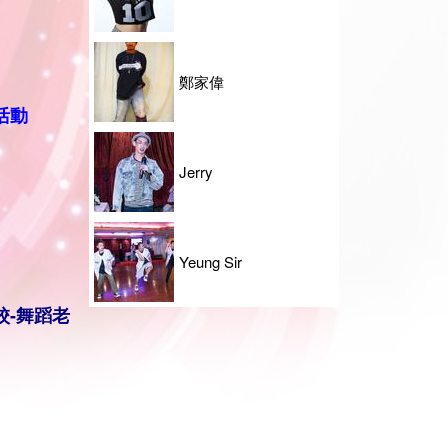
鄭家偉
活動
Jerry
Yeung Sir
校-
舞蹈老