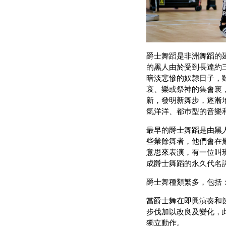
爵士舞蹈是非洲舞蹈的
的黑人由於受到長達約
暗淡悲慘的奴隸日子，
哀、樂或祭神的集會裏
新，發明新舞步，逐漸
氣洋洋、都巿型的音樂
最早的爵士舞蹈是由黑
些業餘舞者，他們會在聚
意思來表演，有一位叫班頓歐爾
成爵士舞蹈的永久代名
爵士舞種類繁多，包括
當爵士舞在即興演奏和
步伐加以改良及變化，
獨立動作。