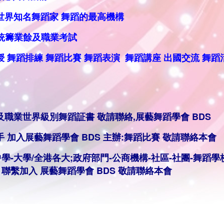
世界知名舞蹈家 舞蹈的最高機構
及職業考試
授
舞蹈排練
舞蹈比賽 舞蹈表演
舞蹈講座 出國交流 舞蹈
及職業世界級別舞蹈証書 敬請聯絡,
展藝舞蹈學會 BDS
手
加入展藝舞蹈學會 BDS 主辦:舞蹈
比賽
敬
請聯絡本會
中學-大學/全港各大;政府部門-公商機構-社區-社團-舞蹈學
 聯繫
加入
展藝舞蹈學會 BDS
敬
請聯絡本會