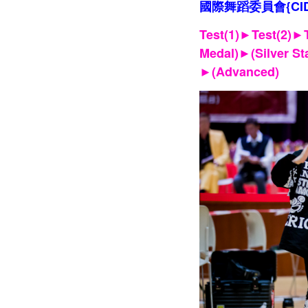
國際舞蹈委員會{CI
Test(1)►Test(2)►
►
Medal)
(Silver S
►
(Advanced)