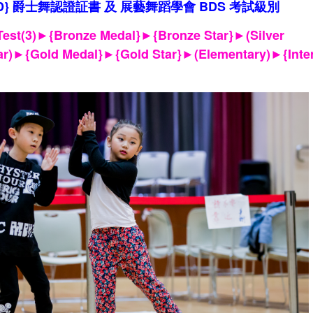
D}
爵士舞
認證証書
及
展藝舞蹈學會 BDS
考試級別
Test(3)►{Bronze Medal
}
►
{Bronze Star
}
►
(Silver
►
►
►
tar)►{Gold Medal
}
{Gold
Star}
(Elementary)
{Inte