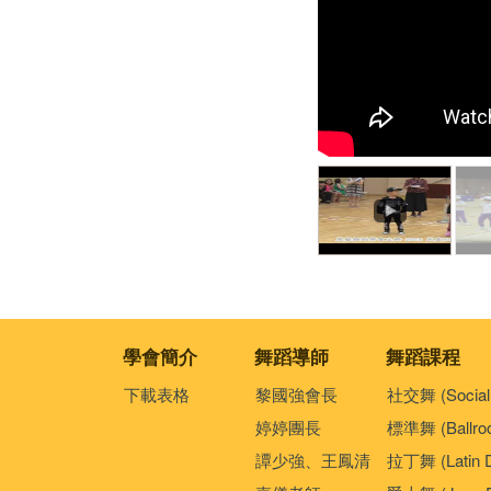
學會簡介
舞蹈導師
舞蹈課程
下載表格
黎國強會長
社交舞 (Social
婷婷團長
標準舞 (Ballro
譚少強、王鳳清
拉丁舞 (Latin 