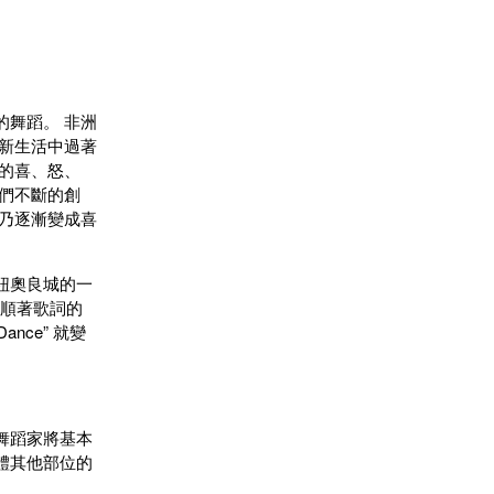
舞蹈。 非洲
新生活中過著
的喜、怒、
們不斷的創
乃逐漸變成喜
紐奧良城的一
者順著歌詞的
ance” 就變
舞蹈家將基本
體其他部位的