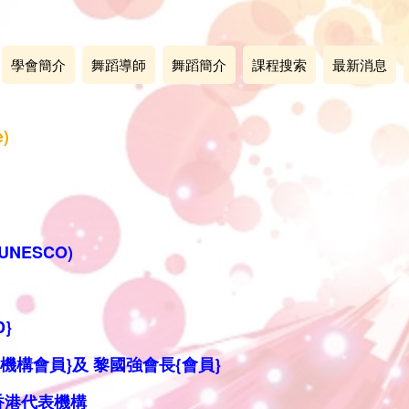
學會簡介
舞蹈導師
舞蹈簡介
課程搜索
最新消息
)
NESCO)
}
{機構
會員}
及
黎國強會長{會員}
代表
機構