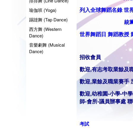
排排舞 (Line Dance)
列入全球舞蹈名錄
世
瑜伽班 (Yoga)
踢躂舞 (Tap Dance)
統籌業餘
西方舞 (Western
世界舞蹈日
舞蹈
教授
Dance)
音樂劇舞 (Musical
Dance)
招收會員
歡迎,有志考取業餘及
歡迎,業餘及職業賽手
歡迎,幼稚園-小學-中學
師
-會所-議員辦事處 
考試