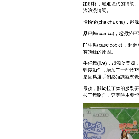
蹈風格，融進現代的情調。
滿浪漫情調。
恰恰恰(cha cha ch
桑巴舞(samba)，起源
鬥牛舞(pase dobl
有獨鍾的原因。
牛仔舞(jive)，起源於
難度動作，增加了一些技巧
是因爲選手們必須讓觀眾覺
最後，關於拉丁舞的服裝要
拉丁舞吻合，穿著時主要體