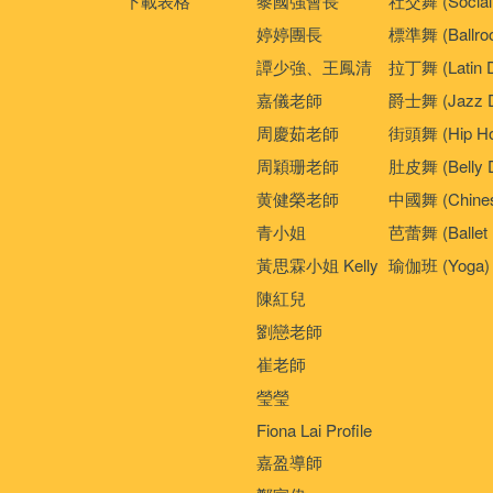
下載表格
黎國強會長
社交舞 (Social
婷婷團長
標準舞 (Ballro
譚少強、王鳳清
拉丁舞 (Latin 
嘉儀老師
爵士舞 (Jazz D
周慶茹老師
街頭舞 (Hip Ho
周穎珊老師
肚皮舞 (Belly 
黄健榮老師
中國舞 (Chines
青小姐
芭蕾舞 (Ballet 
黃思霖小姐 Kelly
瑜伽班 (Yoga)
陳紅兒
劉戀老師
崔老師
瑩瑩
Fiona Lai Profile
嘉盈導師