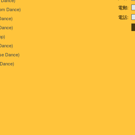
 Dance)
電郵:
om Dance)
電話:
Dance)
ance)
p)
Dance)
e Dance)
Dance)