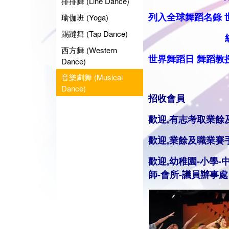
排排舞 (Line Dance)
列入全球舞蹈名錄
瑜伽班 (Yoga)
踢躂舞 (Tap Dance)
統籌業餘
西方舞 (Western
世界舞蹈日
舞蹈
教
Dance)
音樂劇舞 (Musical
Dance)
招收會員
歡迎,有志考取業餘
歡迎,業餘及職業賽
歡迎,幼稚園-小學-
師
-會所-議員辦事處