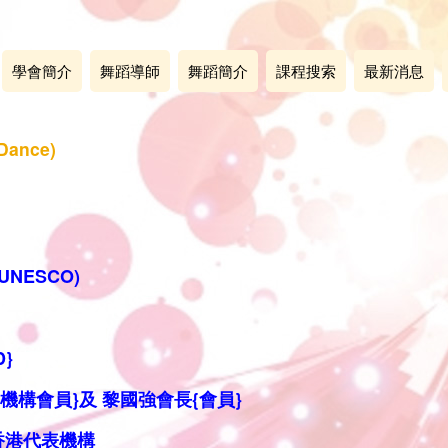
學會簡介
舞蹈導師
舞蹈簡介
課程搜索
最新消息
Dance)
NESCO)
}
{機構
會員}
及
黎國強會長{會員}
代表
機構