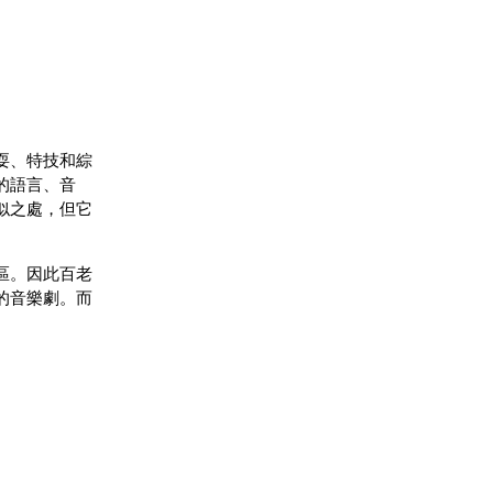
耍、特技和綜
的語言、音
似之處，但它
區。因此百老
的音樂劇。而