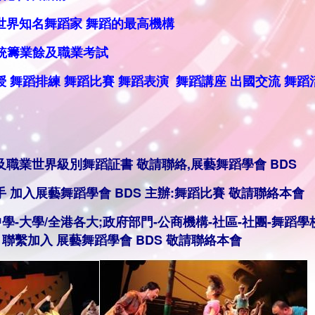
世界知名舞蹈家 舞蹈的最高機構
及職業考試
授
舞蹈排練
舞蹈比賽 舞蹈表演
舞蹈講座 出國交流 舞蹈
及職業世界級別舞蹈証書 敬請聯絡,
展藝舞蹈學會 BDS
手
加入展藝舞蹈學會 BDS 主辦:舞蹈
比賽
敬
請聯絡本會
中學-大學/全港各大;政府部門-公商機構-社區-社團-舞蹈學
 聯繫
加入
展藝舞蹈學會 BDS
敬
請聯絡本會