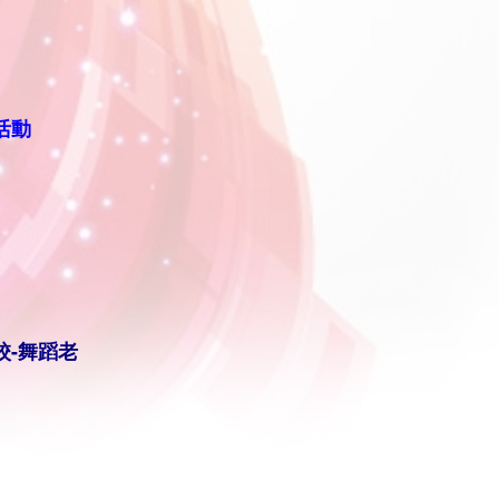
活動
校-
舞蹈老