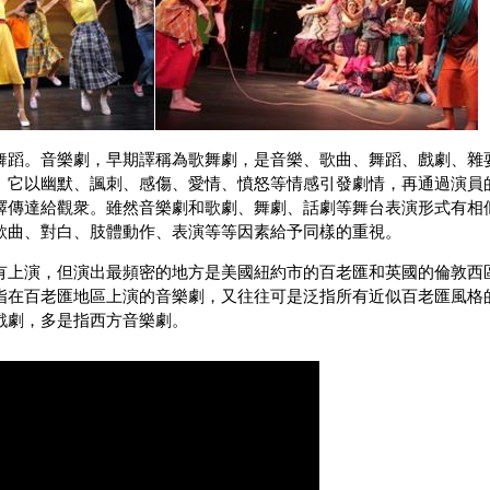
舞蹈。音樂劇，早期譯稱為歌舞劇，是音樂、歌曲、舞蹈、戲劇、雜
。它以幽默、諷刺、感傷、愛情、憤怒等情感引發劇情，再通過演員
繹傳達給觀衆。雖然音樂劇和歌劇、舞劇、話劇等舞台表演形式有相
歌曲、對白、肢體動作、表演等等因素給予同樣的重視。
有上演，但演出最頻密的地方是美國紐約市的百老匯和英國的倫敦西
指在百老匯地區上演的音樂劇，又往往可是泛指所有近似百老匯風格
戲劇，多是指西方音樂劇。