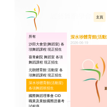
主頁
所有
深水埗體育館(活動
2026-06-19
沙田大會堂{舞蹈室} 各
項舞蹈課程 現正招生
葵青劇院 舞蹈室 各項
舞蹈課程 現正招生
元朗體育館 活動室 各
項舞蹈課程 現正招生
深水埗體育館(活動室)
各項舞蹈班招生
國際舞蹈理事會 CID
職業及業餘國際證書考
試程序