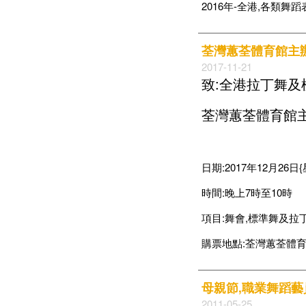
2016年-全港,各類舞
荃灣蕙荃體育館主辦
2017-11-21
致:全港拉丁舞及
荃灣蕙荃體育館主
日期:2017年12月26日
時間:晚上7時至10時
項目:舞會,標準舞及拉
購票地點:荃灣蕙荃體育
母親節,職業舞蹈
2011-05-25