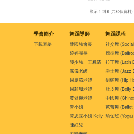
顯示 1 到 9 (共30個資料)
學會簡介
舞蹈導師
舞蹈課程
下載表格
黎國強會長
社交舞 (Social
婷婷團長
標準舞 (Ballro
譚少強、王鳳清
拉丁舞 (Latin 
嘉儀老師
爵士舞 (Jazz D
周慶茹老師
街頭舞 (Hip Ho
周穎珊老師
肚皮舞 (Belly 
黄健榮老師
中國舞 (Chines
青小姐
芭蕾舞 (Ballet 
黃思霖小姐 Kelly
瑜伽班 (Yoga)
陳紅兒
劉戀老師