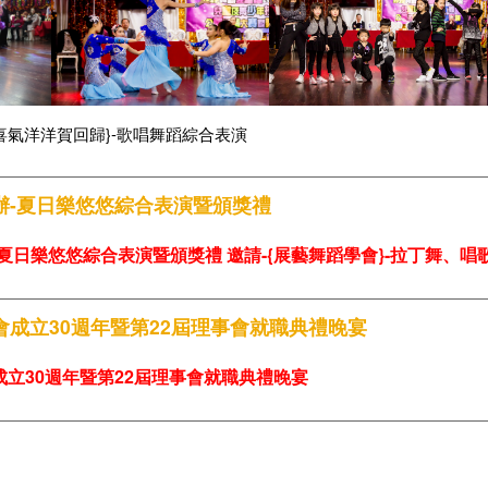
喜氣洋洋賀回歸}-歌唱舞蹈綜合表演
辦-夏日樂悠悠綜合表演暨頒獎禮
日樂悠悠綜合表演暨頒獎禮 邀請-{展藝舞蹈學會}-拉丁舞、唱歌..
成立30週年暨第22屆理事會就職典禮晚宴
立30週年暨第22屆理事會就職典禮晚宴