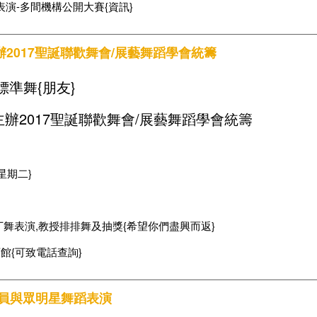
蹈表演-多間機構公開大賽{資訊}
2017聖誕聯歡舞會/展藝舞蹈學會統籌
標準舞{朋友}
辦2017聖誕聯歡舞會/展藝舞蹈學會統籌
{星期二}
丁舞表演,教授排排舞及抽獎{希望你們盡興而返}
館{可致電話查詢}
藝員與眾明星舞蹈表演