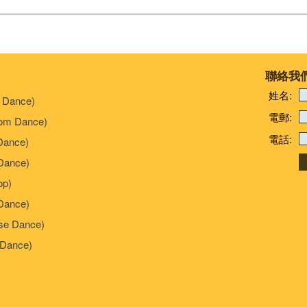
聯絡我
姓名:
 Dance)
電郵:
om Dance)
電話:
Dance)
ance)
p)
Dance)
e Dance)
Dance)