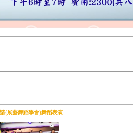
邀請{展藝舞蹈學會}舞蹈表演