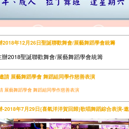
2018年12月26日聖誕聯歡舞會/展藝舞蹈學會統籌
辦2018聖誕聯歡舞會/展藝舞蹈學會統籌
邀請 展藝舞蹈學會 舞蹈組同學作慈善表演
請 展藝舞蹈學會 舞蹈組同學作慈善表演
-2018年7月29日{喜氣洋洋賀回歸}歌唱舞蹈綜合表演-