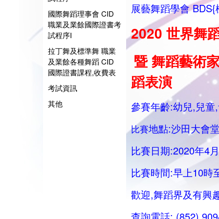
展藝舞蹈學會 BDS{
國際舞蹈理事會 CID
職業及業餘國際證書考
2020 世界舞
試程序I
拉丁舞及標準舞 職業
暨 舞蹈藝術家大
及業餘各種舞蹈 CID
國際證書課程,收費表
蹈表演
考試資訊
其他
參賽年齡:幼兒,兒童
地點:沙田大會堂
比賽
比賽日期:2020年4月
比賽時間:早上10時
歡迎,舞蹈界及有興
查詢電話: (852) 90