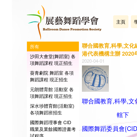
主頁
聯合國教育,科學,文化組
所有
港代表機構主辦 202
沙田大會堂{舞蹈室} 各
2020-04-01
項舞蹈課程 現正招生
葵青劇院 舞蹈室 各項
舞蹈課程 現正招生
元朗體育館 活動室 各
項舞蹈課程 現正招生
聯合國教育,科學,文化
深水埗體育館(活動室)
各項舞蹈班招生
轄下
國際舞蹈理事會 CID
國際舞蹈委員會{CID
職業及業餘國際證書考
試程序