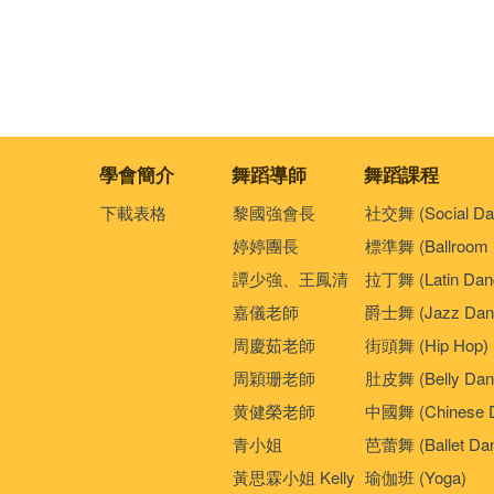
學會簡介
舞蹈導師
舞蹈課程
下載表格
黎國強會長
社交舞 (Social Da
婷婷團長
標準舞 (Ballroom 
譚少強、王鳳清
拉丁舞 (Latin Dan
嘉儀老師
爵士舞 (Jazz Dan
周慶茹老師
街頭舞 (Hip Hop)
周穎珊老師
肚皮舞 (Belly Dan
黄健榮老師
中國舞 (Chinese 
青小姐
芭蕾舞 (Ballet Da
黃思霖小姐 Kelly
瑜伽班 (Yoga)