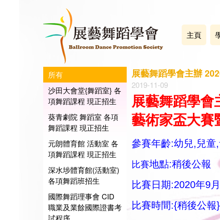
主頁
展藝舞蹈學會主辦 20
所有
2019-11-09
沙田大會堂{舞蹈室} 各
展藝舞蹈學會
項舞蹈課程 現正招生
葵青劇院 舞蹈室 各項
藝術家盃大賽
舞蹈課程 現正招生
元朗體育館 活動室 各
參賽年齡:幼兒,兒童
項舞蹈課程 現正招生
地點:稍後公報
比賽
深水埗體育館(活動室)
各項舞蹈班招生
比賽日期:2020年9月
國際舞蹈理事會 CID
比賽時間:
{
稍後公報}
職業及業餘國際證書考
試程序