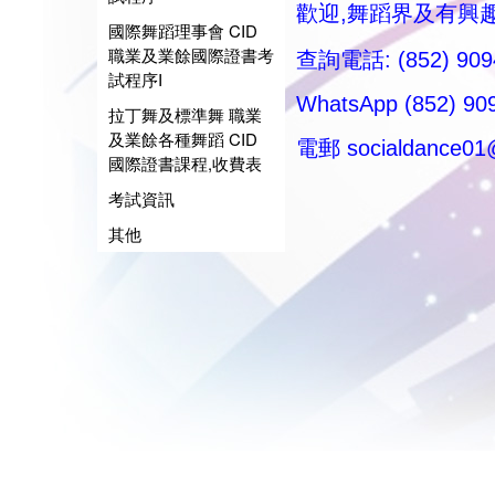
歡迎,舞蹈界及有興
國際舞蹈理事會 CID
職業及業餘國際證書考
查詢電話: (852) 90
試程序I
WhatsApp (852) 909
拉丁舞及標準舞 職業
及業餘各種舞蹈 CID
電郵
socialdance0
國際證書課程,收費表
考試資訊
其他