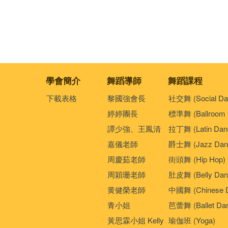
學會簡介
舞蹈導師
舞蹈課程
下載表格
黎國強會長
社交舞 (Social Da
婷婷團長
標準舞 (Ballroom 
譚少強、王鳳清
拉丁舞 (Latin Dan
嘉儀老師
爵士舞 (Jazz Dan
周慶茹老師
街頭舞 (Hip Hop)
周穎珊老師
肚皮舞 (Belly Dan
黄健榮老師
中國舞 (Chinese 
青小姐
芭蕾舞 (Ballet Da
黃思霖小姐 Kelly
瑜伽班 (Yoga)