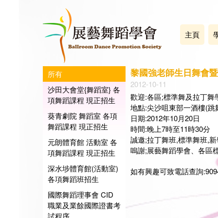
主頁
黎國強老師生日舞會暨
所有
2012-10-11
沙田大會堂{舞蹈室} 各
歡迎:各區;標準舞及拉丁舞
項舞蹈課程 現正招生
地點:尖沙咀東部一酒樓(跳舞
葵青劇院 舞蹈室 各項
日期:2012年10月20日
舞蹈課程 現正招生
時間:晚上7時至11時30分
誠邀;拉丁舞班,標準舞班,
元朗體育館 活動室 各
嗚謝;展藝舞蹈學會、各區
項舞蹈課程 現正招生
深水埗體育館(活動室)
如有興趣可致電話查詢:9094-24
各項舞蹈班招生
國際舞蹈理事會 CID
展藝
職業及業餘國際證書考
會長:
試程序