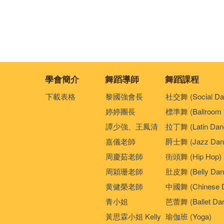
學會簡介
舞蹈導師
舞蹈課程
下載表格
黎國強會長
社交舞 (Social Da
婷婷團長
標準舞 (Ballroom 
譚少強、王鳳清
拉丁舞 (Latin Dan
嘉儀老師
爵士舞 (Jazz Dan
周慶茹老師
街頭舞 (Hip Hop)
周穎珊老師
肚皮舞 (Belly Dan
黄健榮老師
中國舞 (Chinese 
青小姐
芭蕾舞 (Ballet Da
黃思霖小姐 Kelly
瑜伽班 (Yoga)