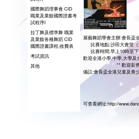
國際舞蹈理事會 CID
職業及業餘國際證書考
試程序I
拉丁舞及標準舞 職業
展藝舞蹈學會主辦:會長盃
及業餘各種舞蹈 CID
比賽地點:沙田大會堂（文娛
國際證書課程,收費表
比賽時間:早上10時至下
考試資訊
歡迎全港小學,中學,大學及
** 歡迎新舊學員踴
其他
備註:會長盃全港兒童及青少
展藝
會長:
日期:20
可查看網址:
http://www.dan