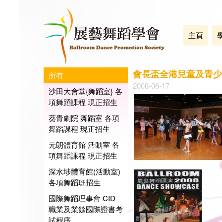
主頁
會長盃全港兒童及青少
所有
2008-06-17
沙田大會堂{舞蹈室} 各
項舞蹈課程 現正招生
葵青劇院 舞蹈室 各項
舞蹈課程 現正招生
元朗體育館 活動室 各
項舞蹈課程 現正招生
深水埗體育館(活動室)
各項舞蹈班招生
國際舞蹈理事會 CID
職業及業餘國際證書考
試程序