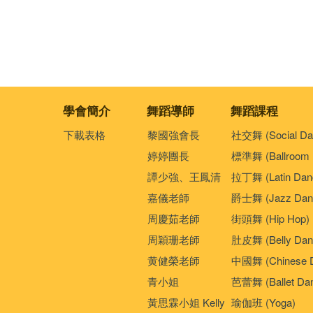
學會簡介
舞蹈導師
舞蹈課程
下載表格
黎國強會長
社交舞 (Social Da
婷婷團長
標準舞 (Ballroom 
譚少強、王鳳清
拉丁舞 (Latin Dan
嘉儀老師
爵士舞 (Jazz Dan
周慶茹老師
街頭舞 (Hip Hop)
周穎珊老師
肚皮舞 (Belly Dan
黄健榮老師
中國舞 (Chinese 
青小姐
芭蕾舞 (Ballet Da
黃思霖小姐 Kelly
瑜伽班 (Yoga)