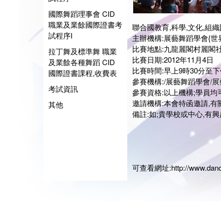
國際舞蹈理事會 CID
職業及業餘國際證書考
聯合國教育,科學,文化,組織國
試程序I
主辦機構:展藝舞蹈學會{世
比賽地點:九龍麗閣村麗閣
拉丁舞及標準舞 職業
比賽日期:2012年11月4日
及業餘各種舞蹈 CID
比賽時間:早上9時30分至下
國際證書課程,收費表
參賽機構:/展藝舞蹈學會/
考試資訊
參賽資格:以上機構;學員均
邀請機構:本會特函邀請,有
其他
備註:如;貴學校或中心,有興趣
展藝
會長:
日期:20
可查看網址:
http://www.dan