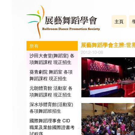
主頁
展藝舞蹈學會主辨:世
所有
2012-10-08
沙田大會堂{舞蹈室} 各
項舞蹈課程 現正招生
葵青劇院 舞蹈室 各項
舞蹈課程 現正招生
元朗體育館 活動室 各
項舞蹈課程 現正招生
深水埗體育館(活動室)
各項舞蹈班招生
國際舞蹈理事會 CID
職業及業餘國際證書考
試程序