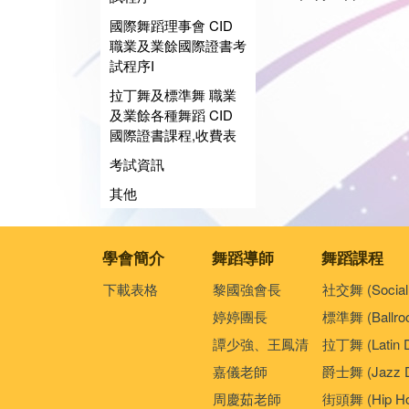
國際舞蹈理事會 CID
職業及業餘國際證書考
試程序I
拉丁舞及標準舞 職業
及業餘各種舞蹈 CID
國際證書課程,收費表
考試資訊
其他
學會簡介
舞蹈導師
舞蹈課程
下載表格
黎國強會長
社交舞 (Social
婷婷團長
標準舞 (Ballro
譚少強、王鳳清
拉丁舞 (Latin 
嘉儀老師
爵士舞 (Jazz D
周慶茹老師
街頭舞 (Hip Ho