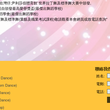
期日)在灣仔;尹利莎佰體育館`世界拉丁舞及標準舞大賽中頒發,
;親自頒發最高榮譽獎盃(最傑出舞蹈學校)
蹈學會(最傑出舞蹈學校)
丁舞及標準舞(業餘及職業考試課程)敬請觀看本會網頁或致電話查詢*
聯絡我
姓名:
 Dance)
電郵:
om Dance)
電話:
Dance)
ance)
p)