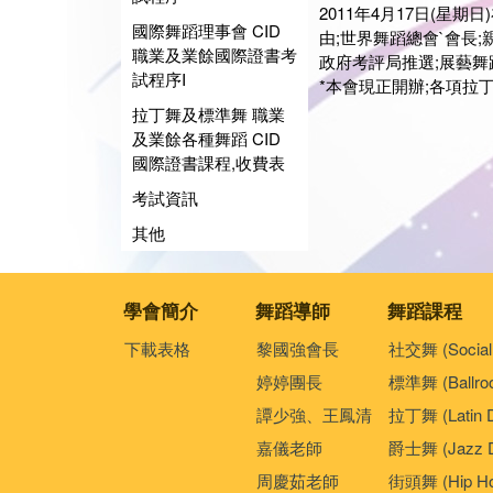
2011年4月17日(星
國際舞蹈理事會 CID
由;世界舞蹈總會`會長
職業及業餘國際證書考
政府考評局推選;展藝舞
試程序I
*本會現正開辦;各項拉
拉丁舞及標準舞 職業
及業餘各種舞蹈 CID
國際證書課程,收費表
考試資訊
其他
學會簡介
舞蹈導師
舞蹈課程
下載表格
黎國強會長
社交舞 (Social
婷婷團長
標準舞 (Ballro
譚少強、王鳳清
拉丁舞 (Latin 
嘉儀老師
爵士舞 (Jazz D
周慶茹老師
街頭舞 (Hip Ho