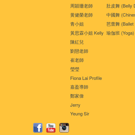
周穎珊老師
肚皮舞 (Belly 
黄健榮老師
中國舞 (Chines
青小姐
芭蕾舞 (Ballet 
黃思霖小姐 Kelly
瑜伽班 (Yoga)
陳紅兒
劉戀老師
崔老師
瑩瑩
Fiona Lai Profile
嘉盈導師
鄭家偉
Jerry
Yeung Sir