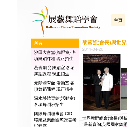
主頁
黎國強(會長)與世界
所有
2011-04-20
沙田大會堂{舞蹈室} 各
項舞蹈課程 現正招生
葵青劇院 舞蹈室 各項
舞蹈課程 現正招生
元朗體育館 活動室 各
項舞蹈課程 現正招生
深水埗體育館(活動室)
各項舞蹈班招生
國際舞蹈理事會 CID
世界舞蹈總會(會長)與黎
職業及業餘國際證書考
*最新喜詢;英國國家舞蹈教
試程序