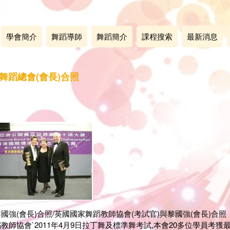
學會簡介
舞蹈導師
舞蹈簡介
課程搜索
最新消息
舞蹈總會(會長)合照
國強(會長)合照/英國國家舞蹈教師協會(考試官)與黎國強(會長)合照
師協會`2011年4月9日拉丁舞及標準舞考試,本會20多位學員考獲最高分數