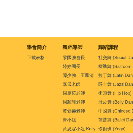
學會簡介
舞蹈導師
舞蹈課程
下載表格
黎國強會長
社交舞 (Social Da
婷婷團長
標準舞 (Ballroom 
譚少強、王鳳清
拉丁舞 (Latin Dan
嘉儀老師
爵士舞 (Jazz Dan
周慶茹老師
街頭舞 (Hip Hop)
周穎珊老師
肚皮舞 (Belly Dan
黄健榮老師
中國舞 (Chinese 
青小姐
芭蕾舞 (Ballet Da
黃思霖小姐 Kelly
瑜伽班 (Yoga)