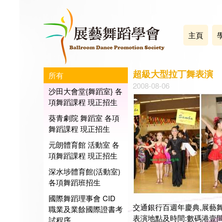
主頁
超級大型拉丁舞表演
所有
2008-08-06
沙田大會堂{舞蹈室} 各
項舞蹈課程 現正招生
葵青劇院 舞蹈室 各項
舞蹈課程 現正招生
元朗體育館 活動室 各
項舞蹈課程 現正招生
深水埗體育館(活動室)
各項舞蹈班招生
國際舞蹈理事會 CID
交通銀行百週年慶典,展藝
職業及業餘國際證書考
表演地點及時間:數碼港壹間
試程序