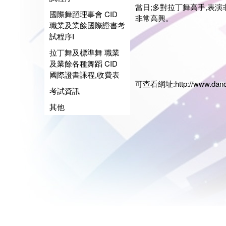
當日;多對拉丁舞高手,表
國際舞蹈理事會 CID
非常高興。
職業及業餘國際證書考
試程序I
展藝
拉丁舞及標準舞 職業
會長:
及業餘各種舞蹈 CID
日期:2
國際證書課程,收費表
可查看網址:
http://www.dan
考試資訊
其他