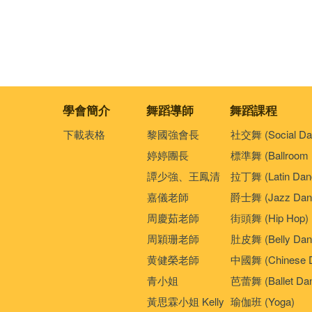
學會簡介
舞蹈導師
舞蹈課程
下載表格
黎國強會長
社交舞 (Social Da
婷婷團長
標準舞 (Ballroom 
譚少強、王鳳清
拉丁舞 (Latin Dan
嘉儀老師
爵士舞 (Jazz Dan
周慶茹老師
街頭舞 (Hip Hop)
周穎珊老師
肚皮舞 (Belly Dan
黄健榮老師
中國舞 (Chinese 
青小姐
芭蕾舞 (Ballet Da
黃思霖小姐 Kelly
瑜伽班 (Yoga)