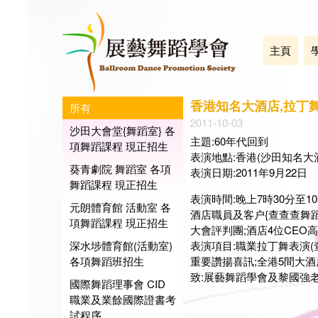
主頁
香港知名大酒店,拉丁
所有
2011-10-03
沙田大會堂{舞蹈室} 各
主題:60年代回到
項舞蹈課程 現正招生
表演地點:香港(沙田知名大
葵青劇院 舞蹈室 各項
表演日期:2011年9月22日
舞蹈課程 現正招生
表演時間:晚上7時30分至1
元朗體育館 活動室 各
酒店職員及客户{查查查舞蹈
項舞蹈課程 現正招生
大會評判團;酒店4位CEO
深水埗體育館(活動室)
表演項目:職業拉丁舞表演(
各項舞蹈班招生
重要讚揚喜訊;全港5間大
致:展藝舞蹈學會及黎國強
國際舞蹈理事會 CID
職業及業餘國際證書考
試程序