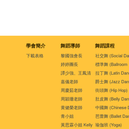
學會簡介
舞蹈導師
舞蹈課程
下載表格
黎國強會長
社交舞 (Social Da
婷婷團長
標準舞 (Ballroom 
譚少強、王鳳清
拉丁舞 (Latin Dan
嘉儀老師
爵士舞 (Jazz Dan
周慶茹老師
街頭舞 (Hip Hop)
周穎珊老師
肚皮舞 (Belly Dan
黄健榮老師
中國舞 (Chinese 
青小姐
芭蕾舞 (Ballet Da
黃思霖小姐 Kelly
瑜伽班 (Yoga)