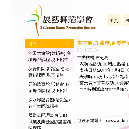
主頁
吉芝島,九龍灣,百樂門酒
所有
2011-05-04
沙田大會堂{舞蹈室} 各
主辦機構:吉芝島
項舞蹈課程 現正招生
表演地點:九龍灣{紅點樓,
葵青劇院 舞蹈室 各項
表演日期:2011年1月4
舞蹈課程 現正招生
表演時間:晚上八時至九時
當天表演非常成功,大會亦安排
元朗體育館 活動室 各
**本特別派出4位全港知名H
項舞蹈課程 現正招生
深水埗體育館(活動室)
展藝
各項舞蹈班招生
會長:
日期:2
國際舞蹈理事會 CID
可查看網址:
http://www.dan
職業及業餘國際證書考
試程序