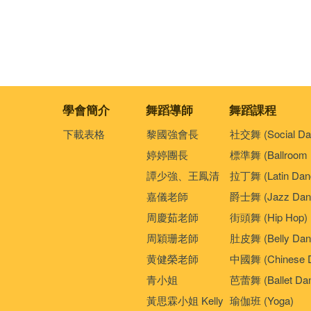
學會簡介
舞蹈導師
舞蹈課程
下載表格
黎國強會長
社交舞 (Social Da
婷婷團長
標準舞 (Ballroom 
譚少強、王鳳清
拉丁舞 (Latin Dan
嘉儀老師
爵士舞 (Jazz Dan
周慶茹老師
街頭舞 (Hip Hop)
周穎珊老師
肚皮舞 (Belly Dan
黄健榮老師
中國舞 (Chinese 
青小姐
芭蕾舞 (Ballet Da
黃思霖小姐 Kelly
瑜伽班 (Yoga)