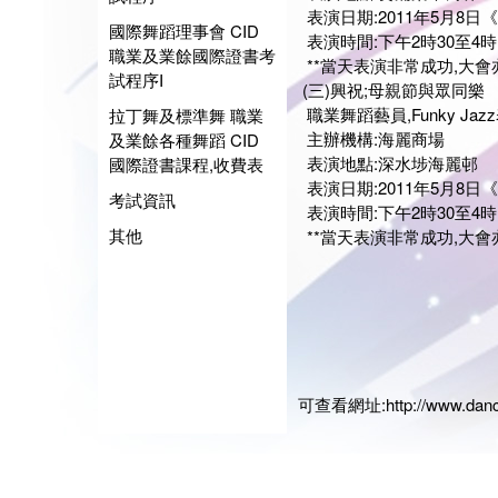
表演日期:2011年5月8日
國際舞蹈理事會 CID
表演時間:下午2時30至4時
職業及業餘國際證書考
**當天表演非常成功,大會亦安
試程序I
(三)興祝;母親節與眾同樂
職業舞蹈藝員,Funky Ja
拉丁舞及標準舞 職業
主辦機構:海麗商場
及業餘各種舞蹈 CID
表演地點:深水埗海麗邨
國際證書課程,收費表
表演日期:2011年5月8日
考試資訊
表演時間:下午2時30至4時
其他
**當天表演非常成功,大會亦安
展藝
會長:
日期:2
可查看網址:
http://www.dan