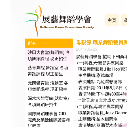
主頁
母親節,職業舞蹈藝員
所有
2011-05-25
沙田大會堂{舞蹈室} 各
展藝舞蹈學會{協助下列商場
項舞蹈課程 現正招生
(一)興祝;母親節與眾同樂
葵青劇院 舞蹈室 各項
職業舞蹈藝員,Hip Hop
舞蹈課程 現正招生
主辦機構:彩德商場
表演地點:九龍灣彩德邨
元朗體育館 活動室 各
表演日期:2011年5月8日
項舞蹈課程 現正招生
表演時間:下午2時30至4時
深水埗體育館(活動室)
**當天表演非常成功,大會亦安
各項舞蹈班招生
(二)興祝;母親節與眾同樂
職業舞蹈藝員,Jazz Dan
國際舞蹈理事會 CID
主辦機構:梨木樹商場
職業及業餘國際證書考
表演地點:葵涌梨木樹邨
試程序