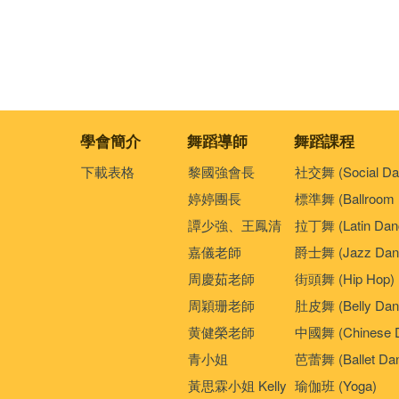
學會簡介
舞蹈導師
舞蹈課程
下載表格
黎國強會長
社交舞 (Social Da
婷婷團長
標準舞 (Ballroom 
譚少強、王鳳清
拉丁舞 (Latin Dan
嘉儀老師
爵士舞 (Jazz Dan
周慶茹老師
街頭舞 (Hip Hop)
周穎珊老師
肚皮舞 (Belly Dan
黄健榮老師
中國舞 (Chinese 
青小姐
芭蕾舞 (Ballet Da
黃思霖小姐 Kelly
瑜伽班 (Yoga)