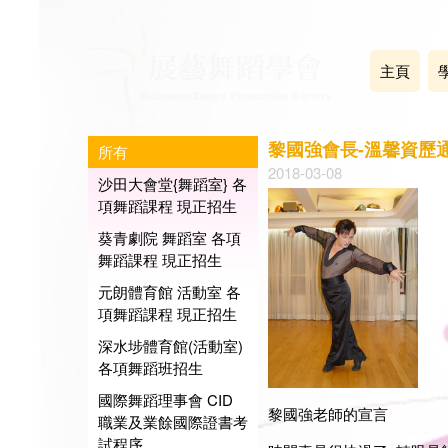
主頁
黎國強會長-溫馨資歷
所有
2018-03-08
沙田大會堂{舞蹈室} 各
項舞蹈課程 現正招生
葵青劇院 舞蹈室 各項
舞蹈課程 現正招生
元朗體育館 活動室 各
項舞蹈課程 現正招生
深水埗體育館(活動室)
各項舞蹈班招生
國際舞蹈理事會 CID
黎國強老師的宣言
職業及業餘國際證書考
試程序