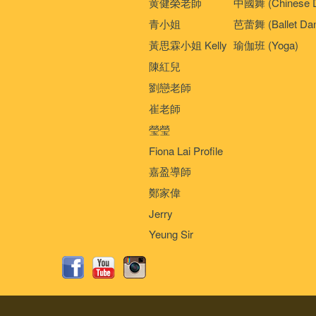
黄健榮老師
中國舞 (Chinese 
青小姐
芭蕾舞 (Ballet Da
黃思霖小姐 Kelly
瑜伽班 (Yoga)
陳紅兒
劉戀老師
崔老師
瑩瑩
Fiona Lai Profile
嘉盈導師
鄭家偉
Jerry
Yeung Sir