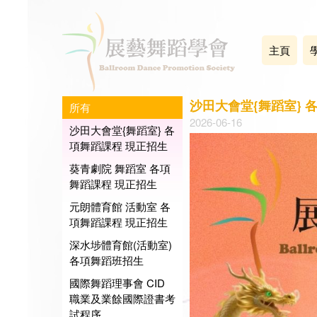
主頁
沙田大會堂{舞蹈室} 
所有
2026-06-16
沙田大會堂{舞蹈室} 各
項舞蹈課程 現正招生
葵青劇院 舞蹈室 各項
舞蹈課程 現正招生
元朗體育館 活動室 各
項舞蹈課程 現正招生
深水埗體育館(活動室)
各項舞蹈班招生
國際舞蹈理事會 CID
職業及業餘國際證書考
試程序