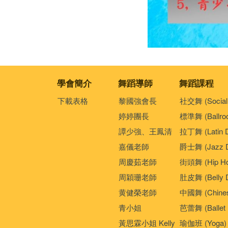
學會簡介
舞蹈導師
舞蹈課程
下載表格
黎國強會長
社交舞 (Social
婷婷團長
標準舞 (Ballro
譚少強、王鳳清
拉丁舞 (Latin 
嘉儀老師
爵士舞 (Jazz D
周慶茹老師
街頭舞 (Hip Ho
周穎珊老師
肚皮舞 (Belly 
黄健榮老師
中國舞 (Chines
青小姐
芭蕾舞 (Ballet 
黃思霖小姐 Kelly
瑜伽班 (Yoga)