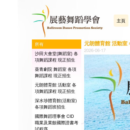
主頁
元朗體育館 活動室
所有
2026-06-17
沙田大會堂{舞蹈室} 各
項舞蹈課程 現正招生
葵青劇院 舞蹈室 各項
舞蹈課程 現正招生
元朗體育館 活動室 各
項舞蹈課程 現正招生
深水埗體育館(活動室)
各項舞蹈班招生
國際舞蹈理事會 CID
職業及業餘國際證書考
試程序