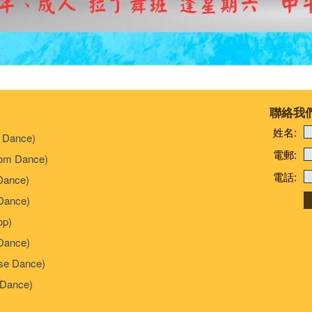
聯絡我
姓名:
 Dance)
電郵:
om Dance)
電話:
Dance)
ance)
p)
Dance)
e Dance)
Dance)