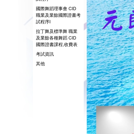
國際舞蹈理事會 CID
職業及業餘國際證書考
試程序I
拉丁舞及標準舞 職業
及業餘各種舞蹈 CID
國際證書課程,收費表
考試資訊
其他