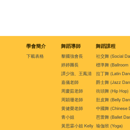
學會簡介
舞蹈導師
舞蹈課程
下載表格
黎國強會長
社交舞 (Social Da
婷婷團長
標準舞 (Ballroom 
譚少強、王鳳清
拉丁舞 (Latin Dan
嘉儀老師
爵士舞 (Jazz Dan
周慶茹老師
街頭舞 (Hip Hop)
周穎珊老師
肚皮舞 (Belly Dan
黄健榮老師
中國舞 (Chinese 
青小姐
芭蕾舞 (Ballet Da
黃思霖小姐 Kelly
瑜伽班 (Yoga)