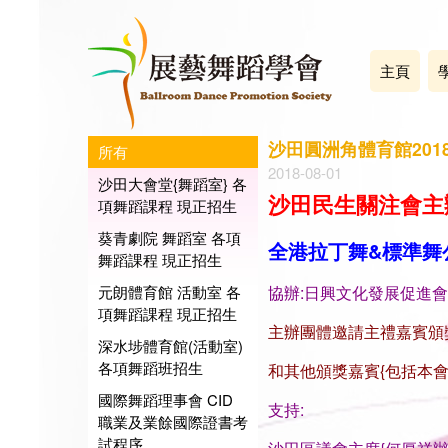
主頁
沙田圓洲角體育館20
所有
2018-08-01
沙田大會堂{舞蹈室} 各
沙田民生關注會主
項舞蹈課程 現正招生
葵青劇院 舞蹈室 各項
全港拉丁舞&標準舞
舞蹈課程 現正招生
元朗體育館 活動室 各
協辦:
日
興文化發展促進會
項舞蹈課程 現正招生
主辦團體邀請主禮嘉賓頒獎
深水埗體育館(活動室)
各項舞蹈班招生
和其他頒獎嘉賓{包括本會
國際舞蹈理事會 CID
支持:
職業及業餘國際證書考
試程序