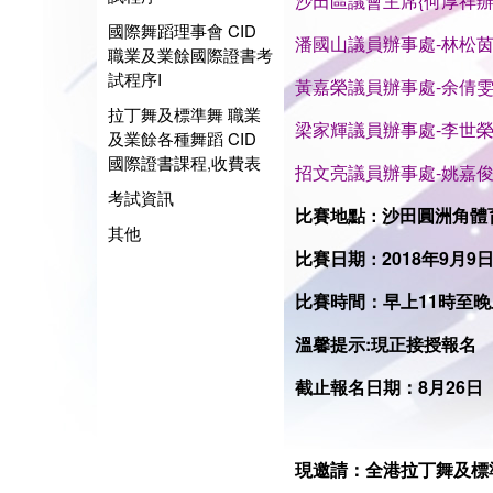
沙田區議會主席{何厚祥辦
國際舞蹈理事會 CID
潘國山議員辦事處-林松
職業及業餘國際證書考
試程序I
黃嘉榮議員辦事處-余倩
拉丁舞及標準舞 職業
梁家輝議員辦事處-李世
及業餘各種舞蹈 CID
國際證書課程,收費表
招文亮議員辦事處-
姚嘉
考試資訊
比賽地點
沙田圓洲角體
：
其他
比賽日期
2018年9月9
：
比賽時間：早上11時至晚
溫馨提示:現正接授報名
截止報名日期：8月26日
現邀請：全港拉丁舞及標