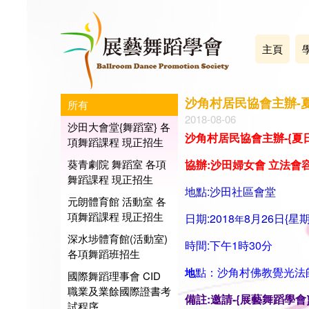
主頁
沙角村居民協會主辦-
所有
2018-08-06
沙田大會堂{舞蹈室} 各
沙角村居民協會主辦-{
項舞蹈課程 現正招生
葵青劇院 舞蹈室 各項
協辦:沙田婦女會 立法會
舞蹈課程 現正招生
地點:沙田社區會堂
元朗體育館 活動室 各
項舞蹈課程 現正招生
日期:2018
8月26日{星期
年
深水埗體育館(活動室)
時間:下午1時30分
各項舞蹈班招生
點：沙角村佛教覺光法
地
國際舞蹈理事會 CID
職業及業餘國際證書考
備註:邀請-{展藝舞蹈學會}-
試程序