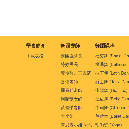
學會簡介
舞蹈導師
舞蹈課程
下載表格
黎國強會長
社交舞 (Social Da
婷婷團長
標準舞 (Ballroom 
譚少強、王鳳清
拉丁舞 (Latin Dan
嘉儀老師
爵士舞 (Jazz Dan
周慶茹老師
街頭舞 (Hip Hop)
周穎珊老師
肚皮舞 (Belly Dan
黄健榮老師
中國舞 (Chinese 
青小姐
芭蕾舞 (Ballet Da
黃思霖小姐 Kelly
瑜伽班 (Yoga)