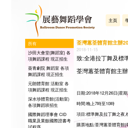
主頁
荃灣蕙荃體育館主辦20
所有
2018-11-15
沙田大會堂{舞蹈室} 各
致:全港拉丁舞及標準
項舞蹈課程 現正招生
葵青劇院 舞蹈室 各項
荃灣蕙荃體育館主辦
舞蹈課程 現正招生
元朗體育館 活動室 各
項舞蹈課程 現正招生
日期:2018年12月26日{星期
深水埗體育館(活動室)
時間:晚上7時至10時
各項舞蹈班招生
項目:標準舞及拉丁舞之夜,
國際舞蹈理事會 CID
職業及業餘國際證書考
購票地點:荃灣蕙荃體育館{
試程序