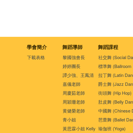
學會簡介
舞蹈導師
舞蹈課程
下載表格
黎國強會長
社交舞 (Social Da
婷婷團長
標準舞 (Ballroom 
譚少強、王鳳清
拉丁舞 (Latin Dan
嘉儀老師
爵士舞 (Jazz Dan
周慶茹老師
街頭舞 (Hip Hop)
周穎珊老師
肚皮舞 (Belly Dan
黄健榮老師
中國舞 (Chinese 
青小姐
芭蕾舞 (Ballet Da
黃思霖小姐 Kelly
瑜伽班 (Yoga)